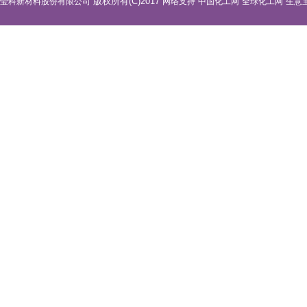
版权所有(C)2017
莹科新材料股份有限公司
网络支持
中国化工网
全球化工网
生意