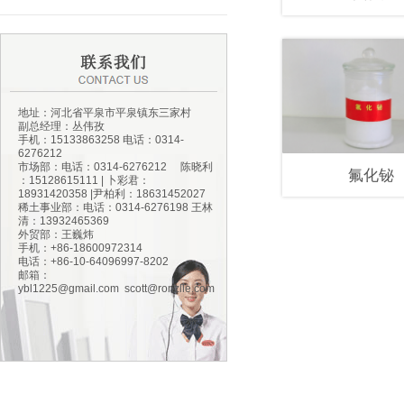
地址：河北省平泉市平泉镇东三家村
副总经理：丛伟孜
手机：15133863258 电话：0314-
6276212
市场部：电话：0314-6276212 陈晓利
氟化铋
：15128615111 | 卜彩君：
18931420358 |尹柏利：18631452027
稀土事业部：电话：0314-6276198 王林
清：13932465369
外贸部：王巍炜
手机：+86-18600972314
电话：+86-10-64096997-8202
邮箱：
ybl1225@gmail.com
scott@ronzlle.com