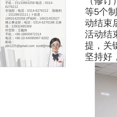
（修订
手机：15133863258 电话：0314-
6276212
等5个
市场部：电话：0314-6276212 陈晓利
：15128615111 | 卜彩君：
18931420358 |尹柏利：18631452027
动结束
稀土事业部：电话：0314-6276198 王林
清：13932465369
外贸部：王巍炜
活动结
手机：+86-18600972314
电话：+86-10-64096997-8202
邮箱：
提，关
ybl1225@gmail.com
scott@ronzlle.com
坚持好